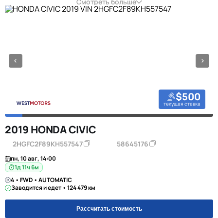
Смотреть больше
$500
текущая ставка
2019 HONDA CIVIC
2HGFC2F89KH557547
58645176
пн, 10 авг, 14:00
1д 11ч 6м
4 • FWD • AUTOMATIC
Заводится и едет • 124 479 км
Рассчитать стоимость