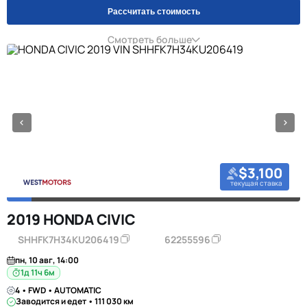
Рассчитать стоимость
Смотреть больше
$3,100
текущая ставка
2019 HONDA CIVIC
SHHFK7H34KU206419
62255596
пн, 10 авг, 14:00
1д 11ч 6м
4 • FWD • AUTOMATIC
Заводится и едет • 111 030 км