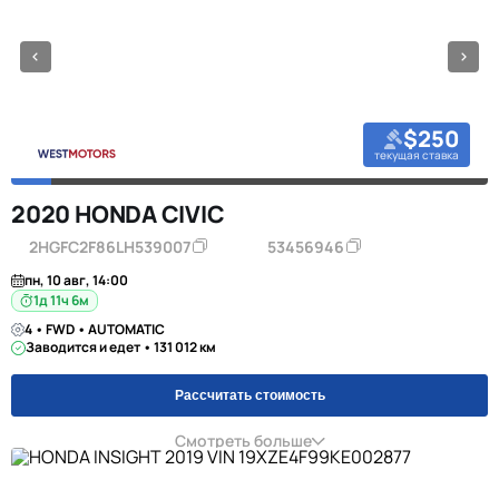
$250
текущая ставка
2020 HONDA CIVIC
2HGFC2F86LH539007
53456946
пн, 10 авг, 14:00
1д 11ч 6м
4 • FWD • AUTOMATIC
Заводится и едет • 131 012 км
Рассчитать стоимость
Смотреть больше