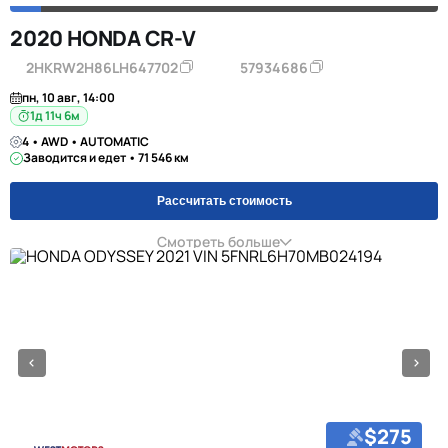
2020 HONDA CR-V
2HKRW2H86LH647702
57934686
пн, 10 авг, 14:00
1д 11ч 6м
4 • AWD • AUTOMATIC
Заводится и едет • 71 546 км
Рассчитать стоимость
Смотреть больше
$275