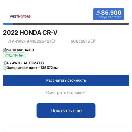
$6,900
текущая ставка
2022 HONDA CR-V
7FARW2H97NE026421
50632816
пн, 10 авг, 14:00
1д 11ч 6м
4 • AWD • AUTOMATIC
Заводится и едет • 136 372 км
Рассчитать стоимость
Смотреть больше
Показать ещё