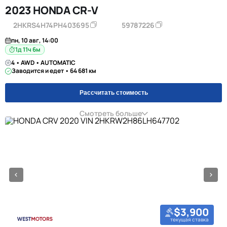
2023 HONDA CR-V
2HKRS4H74PH403695
59787226
пн, 10 авг, 14:00
1д 11ч 6м
4 • AWD • AUTOMATIC
Заводится и едет • 64 681 км
Рассчитать стоимость
Смотреть больше
$3,900
текущая ставка