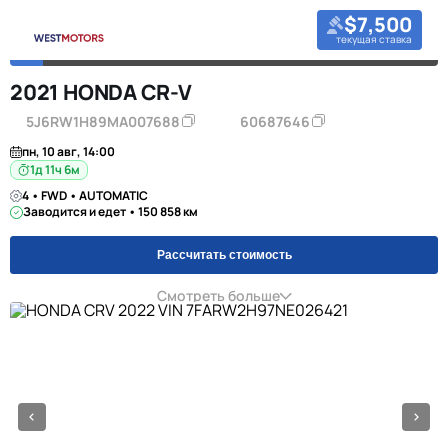
$7,500
текущая ставка
2021 HONDA CR-V
5J6RW1H89MA007688
60687646
пн, 10 авг, 14:00
1д 11ч 6м
4 • FWD • AUTOMATIC
Заводится и едет • 150 858 км
Рассчитать стоимость
Смотреть больше