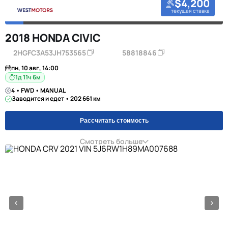
$4,200
текущая ставка
2018 HONDA CIVIC
2HGFC3A53JH753565
58818846
пн, 10 авг, 14:00
1д 11ч 6м
4 • FWD • MANUAL
Заводится и едет • 202 661 км
Рассчитать стоимость
Смотреть больше