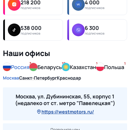
218 200
4 000
подписчиков
подписчиков
538 000
6 300
подписчиков
подписчиков
Наши офисы
3
10
1
1
Россия
Беларусь
Казахстан
Польша
Москва
Санкт-Петербург
Краснодар
Москва, ул. Дубининская, 55, корпус 1
(недалеко от ст. метро "Павелецкая")
https://westmotors.ru/
Позвоните нам