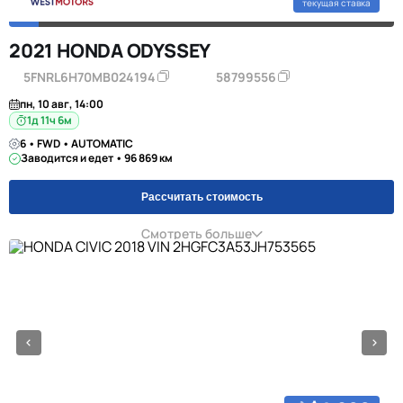
текущая ставка
2021 HONDA ODYSSEY
5FNRL6H70MB024194
58799556
пн, 10 авг, 14:00
1д 11ч 6м
6 • FWD • AUTOMATIC
Заводится и едет • 96 869 км
Рассчитать стоимость
Смотреть больше