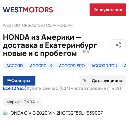
Консультация
WESTMOTORS
Авто из США
HONDA
HONDA из Америки —
доставка в Екатеринбург
новые и с пробегом
2 965
ACCORD
ACCORD LX
ACCORD SPO
ACCORD TOU
AL
Дата аукциона
Фильтры
Все
(2 965)
Купить сейчас
(624)
Чистая продажа
(1 439)
Марка: HONDA