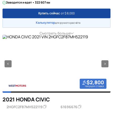
Заводится и едет • 322 607 км
от $ 8,000
Купить сейчас
Калькулятор
для ручного расчёта
Смотреть больше
$2,800
текущая ставка
2021 HONDA CIVIC
2HGFC2F87MH522119
61696676