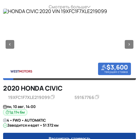
Смотреть больше
$3,600
текущая ставка
2020 HONDA CIVIC
19XFC1F7XLE219099
59167766
пн, 10 авг, 14:00
1д 11ч 6м
4 • FWD • AUTOMATIC
Заводится и едет • 51 372 км
Рассчитать стоимость