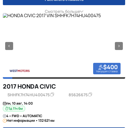
Смотреть больше
$400
текущая ставка
2017 HONDA CIVIC
SHHFK7H74HU400475
85626675
пн, 10 авг, 14:00
1д 11ч 6м
4 • FWD • AUTOMATIC
Нет информации • 132 621 км