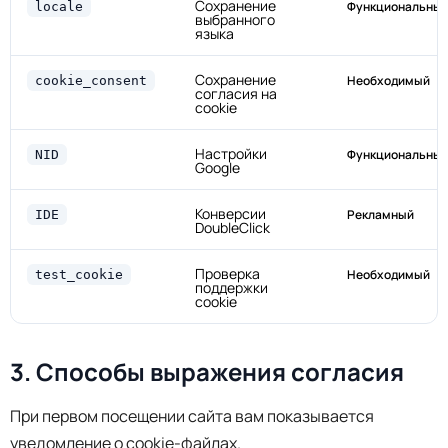
Сохранение
Функциональны
locale
выбранного
языка
Сохранение
Необходимый
cookie_consent
согласия на
cookie
Настройки
Функциональны
NID
Google
Конверсии
Рекламный
IDE
DoubleClick
Проверка
Необходимый
test_cookie
поддержки
cookie
3. Способы выражения согласия
При первом посещении сайта вам показывается
уведомление о cookie-файлах.