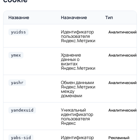
Название
Назначение
Тип
Идентификатор
Аналитический
yuidss
пользователя
Яндекс.Метрики
Хранение
Аналитический
ymex
данных о
визитах
Яндекс.Метрики
Обмен данными
Аналитический
yashr
Яндекс.Метрики
между
доменами
Уникальный
Аналитический
yandexuid
идентификатор
пользователя
Яндекс
Идентификатор
Рекламный
yabs-sid