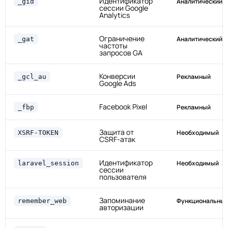
Идентификатор
Аналитический
_gid
сессии Google
Analytics
Ограничение
Аналитический
_gat
частоты
запросов GA
Конверсии
Рекламный
_gcl_au
Google Ads
Facebook Pixel
Рекламный
_fbp
Защита от
Необходимый
XSRF-TOKEN
CSRF-атак
Идентификатор
Необходимый
laravel_session
сессии
пользователя
Запоминание
Функциональны
remember_web
авторизации