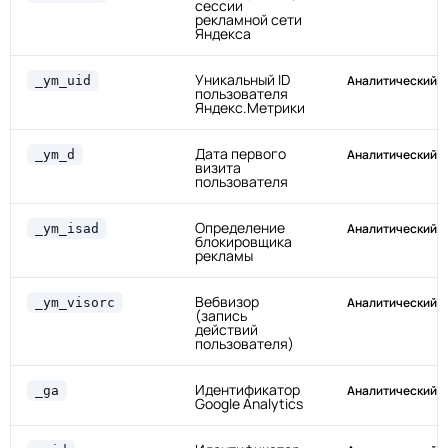
сессии
рекламной сети
Яндекса
Уникальный ID
Аналитический
_ym_uid
пользователя
Яндекс.Метрики
Дата первого
Аналитический
_ym_d
визита
пользователя
Определение
Аналитический
_ym_isad
блокировщика
рекламы
Вебвизор
Аналитический
_ym_visorc
(запись
действий
пользователя)
Идентификатор
Аналитический
_ga
Google Analytics