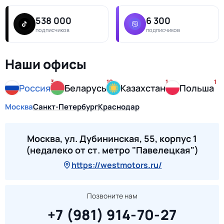
538 000
6 300
подписчиков
подписчиков
Наши офисы
3
10
1
1
Россия
Беларусь
Казахстан
Польша
Москва
Санкт-Петербург
Краснодар
Москва, ул. Дубининская, 55, корпус 1
(недалеко от ст. метро "Павелецкая")
https://westmotors.ru/
Позвоните нам
+7 (981) 914-70-27