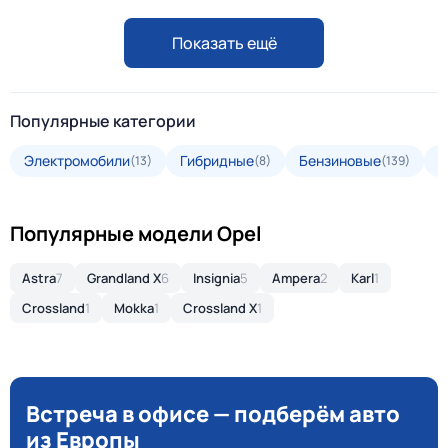
Показать ещё
Популярные категории
Электромобили
Гибридные
Бензиновые
Д
(13)
(8)
(139)
Популярные модели Opel
Astra
7
Grandland X
6
Insignia
5
Ampera
2
Karl
1
Crossland
1
Mokka
1
Crossland X
1
Встреча в офисе — подберём авто
из Европы