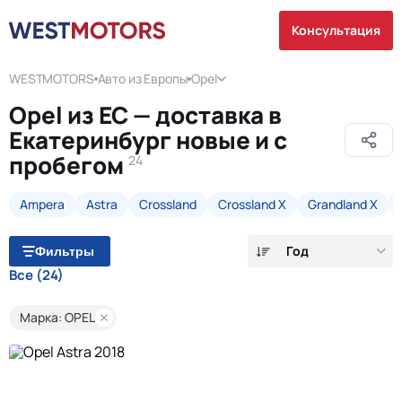
Консультация
WESTMOTORS
Авто из Европы
Opel
Opel из ЕС — доставка в
Екатеринбург новые и с
пробегом
24
Ampera
Astra
Crossland
Crossland X
Grandland X
Год
Фильтры
Все
(24)
Марка: OPEL