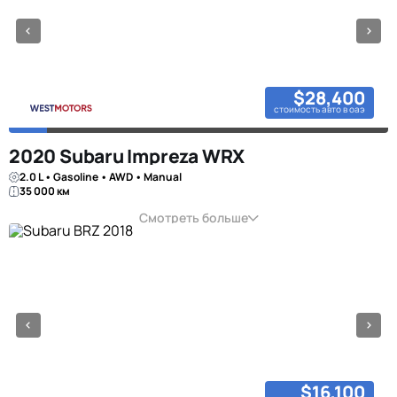
$28,400
стоимость авто в оаэ
2020 Subaru Impreza WRX
2.0 L • Gasoline • AWD • Manual
35 000 км
Смотреть больше
$16,100