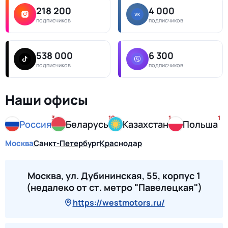
218 200
4 000
подписчиков
подписчиков
538 000
6 300
подписчиков
подписчиков
Наши офисы
3
10
1
1
Россия
Беларусь
Казахстан
Польша
Москва
Санкт-Петербург
Краснодар
Москва, ул. Дубининская, 55, корпус 1
(недалеко от ст. метро "Павелецкая")
https://westmotors.ru/