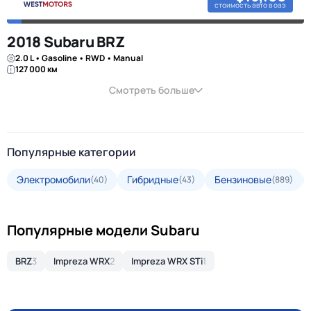
стоимость авто в оаэ
2018 Subaru BRZ
2.0 L • Gasoline • RWD • Manual
127 000 км
Смотреть больше
Популярные категории
Электромобили
Гибридные
Бензиновые
(40)
(43)
(889)
Популярные модели Subaru
BRZ
3
Impreza WRX
2
Impreza WRX STi
1