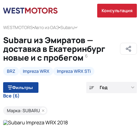
Консультация
WESTMOTORS
Авто из ОАЭ
Subaru
Subaru из Эмиратов —
доставка в Екатеринбург
новые и с пробегом
6
BRZ
Impreza WRX
Impreza WRX STi
Год
Фильтры
Все
(6)
Марка: SUBARU