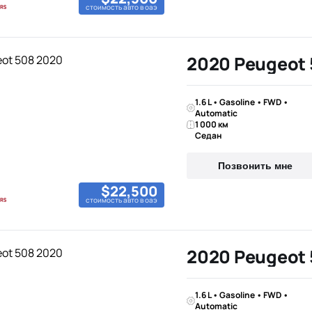
стоимость авто в оаэ
2020 Peugeot
1.6 L • Gasoline • FWD •
Automatic
1 000 км
Седан
Позвонить мне
$22,500
стоимость авто в оаэ
2020 Peugeot
1.6 L • Gasoline • FWD •
Automatic