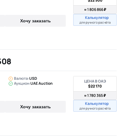
$22 500
≈ 1 806 866 ₽
Калькулятор
Хочу заказать
для ручного расчёта
508
Валюта:
USD
ЦЕНА В ОАЭ
Аукцион:
UAE Auction
$22 170
≈ 1 780 365 ₽
Калькулятор
Хочу заказать
для ручного расчёта