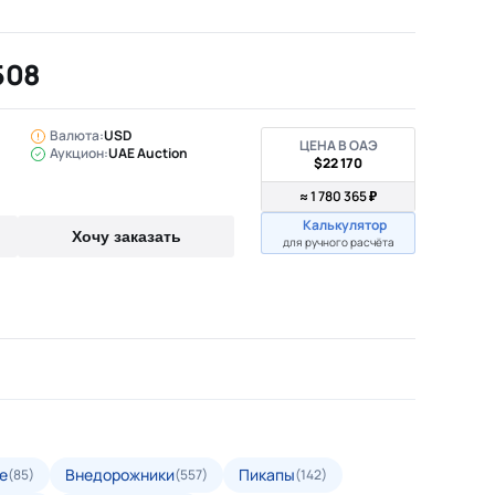
508
Валюта:
USD
ЦЕНА В ОАЭ
Аукцион:
UAE Auction
$22 170
≈ 1 780 365 ₽
Калькулятор
Хочу заказать
для ручного расчёта
е
Внедорожники
Пикапы
(85)
(557)
(142)