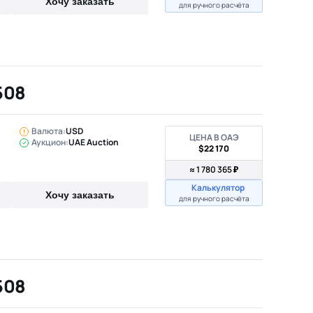
Хочу заказать
для ручного расчёта
508
Валюта:
USD
ЦЕНА В ОАЭ
Аукцион:
UAE Auction
$22 170
≈ 1 780 365 ₽
Калькулятор
Хочу заказать
для ручного расчёта
508