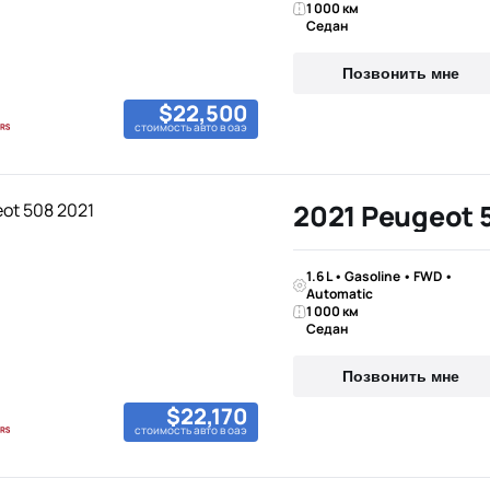
1 000 км
Седан
Позвонить мне
$22,500
стоимость авто в оаэ
2021 Peugeot 
1.6 L • Gasoline • FWD •
Automatic
1 000 км
Седан
Позвонить мне
$22,170
стоимость авто в оаэ