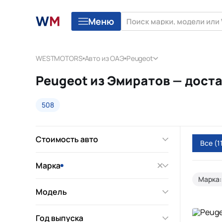
Меню
WESTMOTORS
Авто из ОАЭ
Peugeot
Peugeot из Эмиратов — доста
508
Стоимость авто
Все
(1
Марка
Марка
Модель
Год выпуска