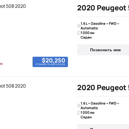
2020 Peugeot
1.6 L • Gasoline • FWD •
Automatic
1 000 км
Седан
Позвонить мне
$20,250
стоимость авто в оаэ
2020 Peugeot
1.6 L • Gasoline • FWD •
Automatic
1 000 км
Седан