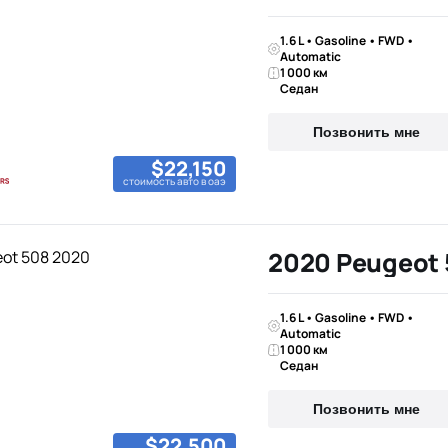
1.6 L • Gasoline • FWD •
Automatic
1 000 км
Седан
Позвонить мне
$22,150
стоимость авто в оаэ
2020 Peugeot
1.6 L • Gasoline • FWD •
Automatic
1 000 км
Седан
Позвонить мне
$22,500