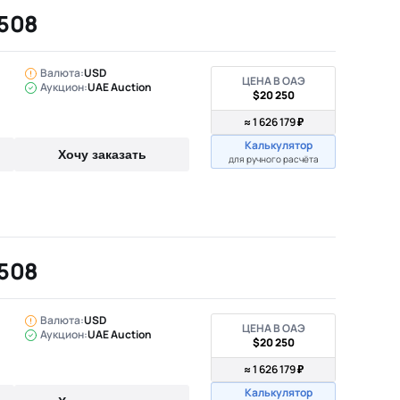
 508
Валюта:
USD
ЦЕНА В ОАЭ
Аукцион:
UAE Auction
$20 250
≈ 1 626 179 ₽
Калькулятор
Хочу заказать
для ручного расчёта
 508
Валюта:
USD
ЦЕНА В ОАЭ
Аукцион:
UAE Auction
$20 250
≈ 1 626 179 ₽
Калькулятор