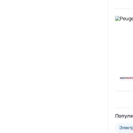
Популя
Элект