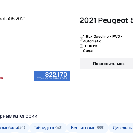
2021 Peugeot 
1.6 L • Gasoline • FWD •
Automatic
1 000 км
Седан
Позвонить мне
$22,170
стоимость авто в оаэ
рные категории
ромобили
Гибридные
Бензиновые
Дизельны
(40)
(43)
(889)