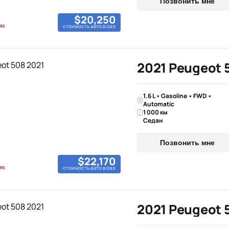
Позвонить мне
$20,250
стоимость авто в оаэ
2021 Peugeot 
1.6 L • Gasoline • FWD •
Automatic
1 000 км
Седан
Позвонить мне
$22,170
стоимость авто в оаэ
2021 Peugeot 