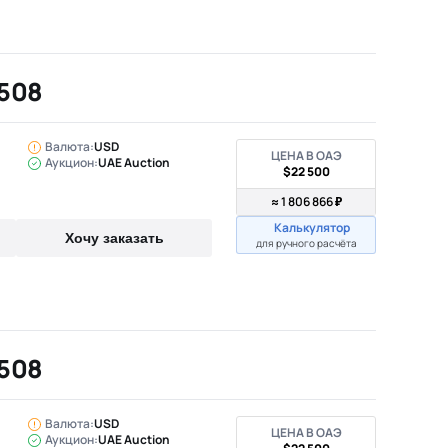
 508
Валюта:
USD
ЦЕНА В ОАЭ
Аукцион:
UAE Auction
$22 500
≈ 1 806 866 ₽
Калькулятор
Хочу заказать
для ручного расчёта
 508
Валюта:
USD
ЦЕНА В ОАЭ
Аукцион:
UAE Auction