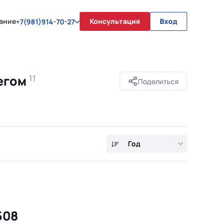
ание
Консультация
Вход
+7(981)914-70-27
бегом
11
Поделиться
Год
508