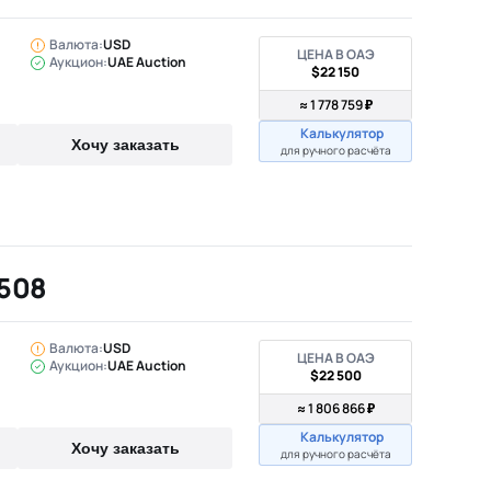
Валюта:
USD
ЦЕНА В ОАЭ
Аукцион:
UAE Auction
$22 150
≈ 1 778 759 ₽
Калькулятор
Хочу заказать
для ручного расчёта
 508
Валюта:
USD
ЦЕНА В ОАЭ
Аукцион:
UAE Auction
$22 500
≈ 1 806 866 ₽
Калькулятор
Хочу заказать
для ручного расчёта