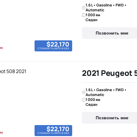
1.6 L • Gasoline • FWD •
Automatic
1 000 км
Седан
Позвонить мне
$22,170
стоимость авто в оаэ
2021 Peugeot 
1.6 L • Gasoline • FWD •
Automatic
1 000 км
Седан
Позвонить мне
$22,170
стоимость авто в оаэ