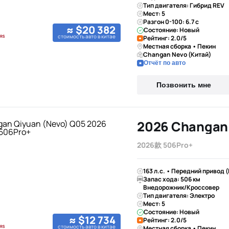
Тип двигателя: Гибрид REV
Мест: 5
Разгон 0-100: 6.7 с
≈ $20 382
Состояние: Новый
стоимость авто в китае
Рейтинг: 2.0/5
Местная сборка • Пекин
Changan Nevo (Китай)
Отчёт по авто
Позвонить мне
2026款 506Pro+
163 л.с. • Передний привод 
Запас хода: 506 км
Внедорожник/Кроссовер
Тип двигателя: Электро
Мест: 5
Состояние: Новый
≈ $12 734
Рейтинг: 2.0/5
стоимость авто в китае
Местная сборка • Пекин