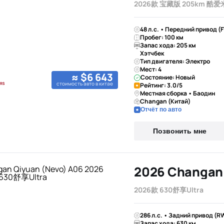
2026款 宝藏版 205km 酷爱
48 л.с. • Передний привод (
Пробег: 100 км
Запас хода: 205 км
Хэтчбек
Тип двигателя: Электро
Мест: 4
≈ $6 643
Состояние: Новый
стоимость авто в китае
Рейтинг: 3.0/5
Местная сборка • Баодин
Changan (Китай)
Отчёт по авто
Позвонить мне
2026款 630舒享Ultra
286 л.с. • Задний привод (R
Запас хода: 630 км