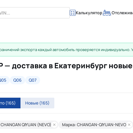
Калькулятор
Отслежив
раничений экспорта каждый автомобиль проверяется индивидуально. 
Р — доставка в Екатеринбург новые
Q05
Q06
Q07
вто
(165)
Новые
(165)
 CHANGAN QIYUAN (NEVO)
Марка: CHANGAN-QIYUAN-NEVO