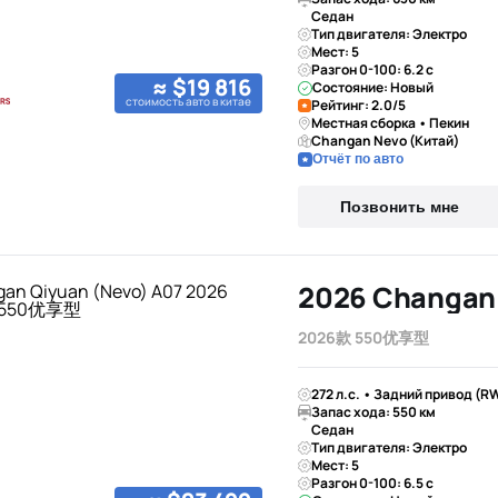
Седан
Тип двигателя: Электро
Мест: 5
Разгон 0-100: 6.2 с
≈ $19 816
Состояние: Новый
стоимость авто в китае
Рейтинг: 2.0/5
Местная сборка • Пекин
Changan Nevo (Китай)
Отчёт по авто
Позвонить мне
2026款 550优享型
272 л.с. • Задний привод (R
Запас хода: 550 км
Седан
Тип двигателя: Электро
Мест: 5
Разгон 0-100: 6.5 с