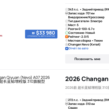
343 л.с. • Задний привод (R
Запас хода: 701 км
Внедорожник/Кроссовер
Тип двигателя: Электро
Мест: 5
Разгон 0-100: 6.7 с
≈ $33 980
Состояние: Новый
стоимость авто в китае
Рейтинг: 2.0/5
Местная сборка • Пекин
Changan Nevo (Китай)
Отчёт по авто
Позвонить мне
2026款 超长蓝鲸增程版 31
272 л.с. • Задний привод (R
Запас хода: 310 км
Седан