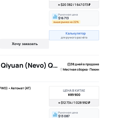
≈ $20 382 / 1 647 073 ₽
Рыночная цена
$16 713
выше рынка на 22%
Калькулятор
для ручного расчёта
Хочу заказать
2026 Changan Qiyuan (Nevo) Q05
38 дней в продаже
Местная сборка · Пекин
(FWD) • Автомат (AT)
ЦЕНА В КИТАЕ
¥89 900
≈ $12 734 / 1 028 992 ₽
Рыночная цена
$13 087