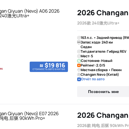
2026款 240激光Ultra+
163 л.с. • Задний привод (R
Запас хода: 240 км
Седан
Тип двигателя: Гибрид REV
Мест: 5
Состояние: Новый
≈ $19 816
Рейтинг: 2.0/5
стоимость авто в китае
Местная сборка • Пекин
Changan Nevo (Китай)
Отчёт по авто
Позвонить мне
2026款 纯电 后驱 90kWh Pr