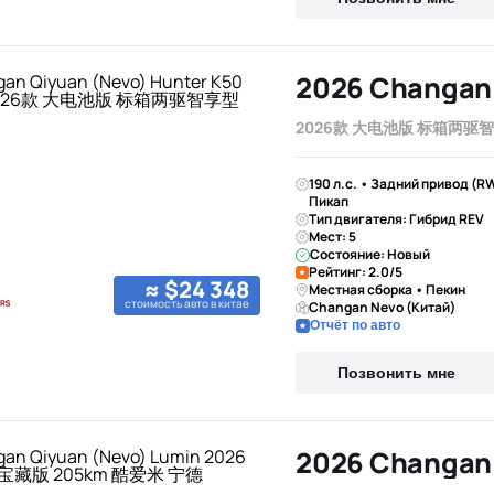
2026款 大电池版 标箱两驱
190 л.с. • Задний привод (R
Пикап
Тип двигателя: Гибрид REV
Мест: 5
Состояние: Новый
Рейтинг: 2.0/5
≈ $24 348
Местная сборка • Пекин
стоимость авто в китае
Changan Nevo (Китай)
Отчёт по авто
Позвонить мне