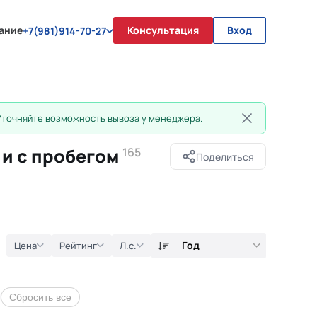
ание
Консультация
Вход
+7(981)914-70-27
Уточняйте возможность вывоза у менеджера.
 и с пробегом
165
Поделиться
Год
Цена
Рейтинг
Л.с.
Сбросить все