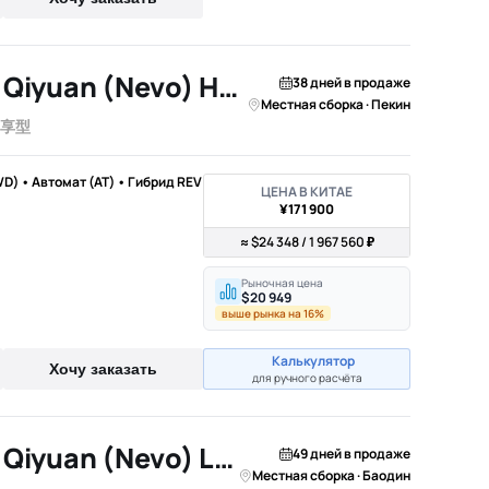
2026 Changan Qiyuan (Nevo) Hunter K50
38 дней в продаже
Местная сборка · Пекин
智享型
WD) • Автомат (AT) • Гибрид REV
ЦЕНА В КИТАЕ
¥171 900
≈ $24 348 / 1 967 560 ₽
Рыночная цена
$20 949
выше рынка на 16%
Калькулятор
Хочу заказать
для ручного расчёта
2026 Changan Qiyuan (Nevo) Lumin
49 дней в продаже
Местная сборка · Баодин