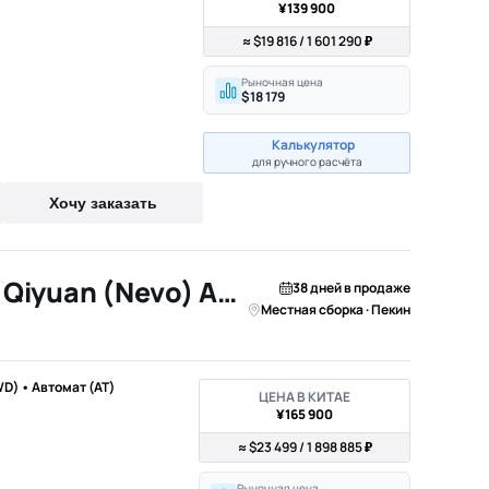
¥139 900
≈ $19 816 / 1 601 290 ₽
Рыночная цена
$18 179
Калькулятор
для ручного расчёта
Хочу заказать
2026 Changan Qiyuan (Nevo) A07
38 дней в продаже
Местная сборка · Пекин
WD) • Автомат (AT)
ЦЕНА В КИТАЕ
¥165 900
≈ $23 499 / 1 898 885 ₽
Рыночная цена