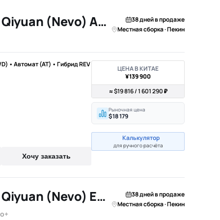
2026 Changan Qiyuan (Nevo) A06
38 дней в продаже
Местная сборка · Пекин
WD) • Автомат (AT) • Гибрид REV
ЦЕНА В КИТАЕ
¥139 900
≈ $19 816 / 1 601 290 ₽
Рыночная цена
$18 179
Калькулятор
для ручного расчёта
Хочу заказать
2026 Changan Qiyuan (Nevo) E07
38 дней в продаже
Местная сборка · Пекин
o+