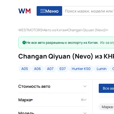
Меню
WESTMOTORS
Авто из Китая
Changan Qiyuan (Nevo)
Не все авто разрешены к экспорту из Китая.
Из-за ог
Changan Qiyuan (Nevo) из КН
A05
A06
A07
E07
Hunter K50
Lumin
Стоимость авто
Все а
Марка
Марка:
Модель