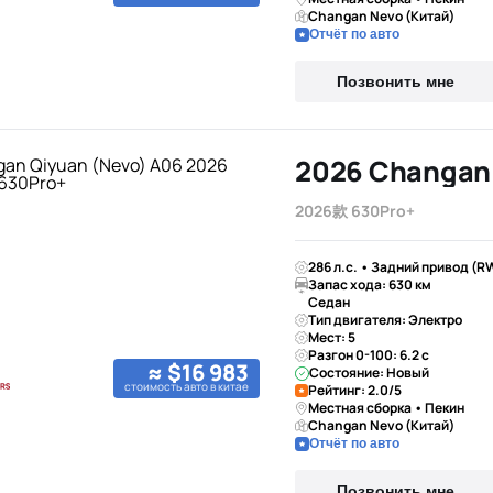
Changan Nevo (Китай)
Отчёт по авто
Позвонить мне
2026款 630Pro+
286 л.с. • Задний привод (R
Запас хода: 630 км
Седан
Тип двигателя: Электро
Мест: 5
Разгон 0-100: 6.2 с
≈ $16 983
Состояние: Новый
стоимость авто в китае
Рейтинг: 2.0/5
Местная сборка • Пекин
Changan Nevo (Китай)
Отчёт по авто
Позвонить мне