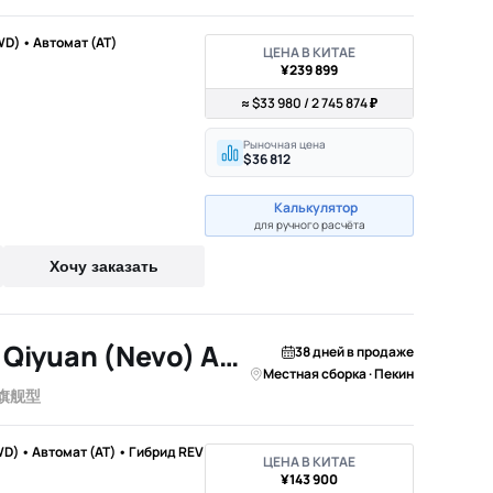
WD) • Автомат (AT)
ЦЕНА В КИТАЕ
¥239 899
≈ $33 980 / 2 745 874 ₽
Рыночная цена
$36 812
Калькулятор
для ручного расчёта
Хочу заказать
2026 Changan Qiyuan (Nevo) A07
38 дней в продаже
Местная сборка · Пекин
0旗舰型
WD) • Автомат (AT) • Гибрид REV
ЦЕНА В КИТАЕ
¥143 900