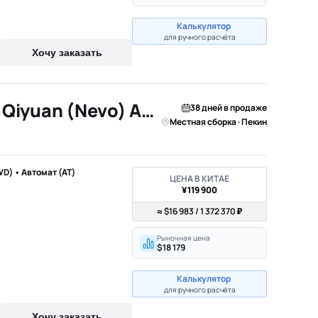
Калькулятор
для ручного расчёта
Хочу заказать
2026 Changan Qiyuan (Nevo) A06
38 дней в продаже
Местная сборка · Пекин
WD) • Автомат (AT)
ЦЕНА В КИТАЕ
¥119 900
≈ $16 983 / 1 372 370 ₽
Рыночная цена
$18 179
Калькулятор
для ручного расчёта
Хочу заказать