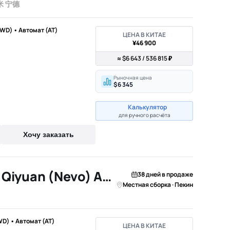
米 宁德
FWD) • Автомат (AT)
ЦЕНА В КИТАЕ
¥46 900
≈ $6 643 / 536 815 ₽
Рыночная цена
$6 345
Калькулятор
для ручного расчёта
Хочу заказать
2026 Changan Qiyuan (Nevo) A06
38 дней в продаже
Местная сборка · Пекин
WD) • Автомат (AT)
ЦЕНА В КИТАЕ